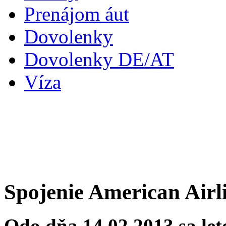
Prenájom áut
Dovolenky
Dovolenky DE/AT
Víza
Spojenie American Airl
Odo dňa 14.02.2013 sa let