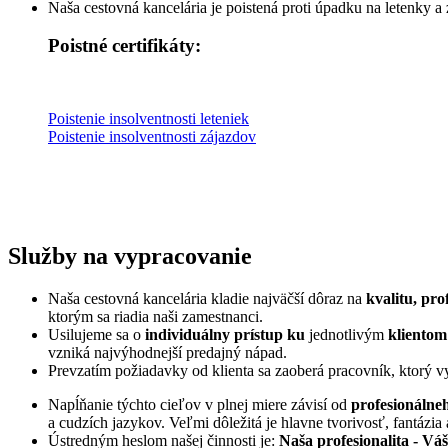
Naša cestovná kancelária je poistená proti úpadku na letenky a
Poistné certifikáty:
Poistenie insolventnosti leteniek
Poistenie insolventnosti zájazdov
Služby na vypracovanie
Naša cestovná kancelária kladie najväčší dôraz
na
kvalitu, pro
ktorým sa riadia naši zamestnanci.
Usilujeme sa o
individuálny prístup
ku
jednotlivým
klientom
vzniká najvýhodnejší predajný nápad.
Prevzatím požiadavky od klienta sa zaoberá pracovník, ktorý
Napĺňanie týchto cieľov v plnej miere závisí od
profesionálne
a cudzích jazykov. Veľmi dôležitá je hlavne tvorivosť, fantázi
Ústredným heslom našej činnosti je:
Naša profesionalita - Váš