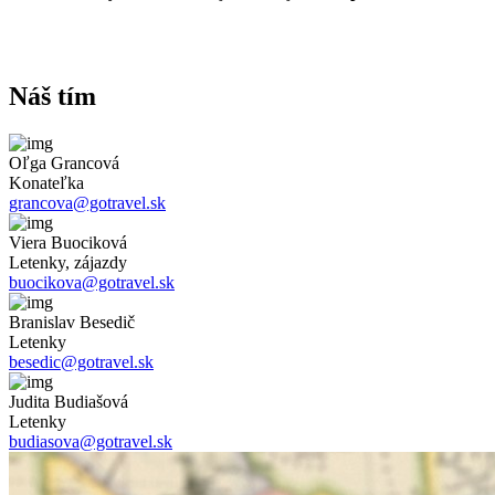
Náš tím
Oľga Grancová
Konateľka
grancova@gotravel.sk
Viera Buociková
Letenky, zájazdy
buocikova@gotravel.sk
Branislav Besedič
Letenky
besedic@gotravel.sk
Judita Budiašová
Letenky
budiasova@gotravel.sk