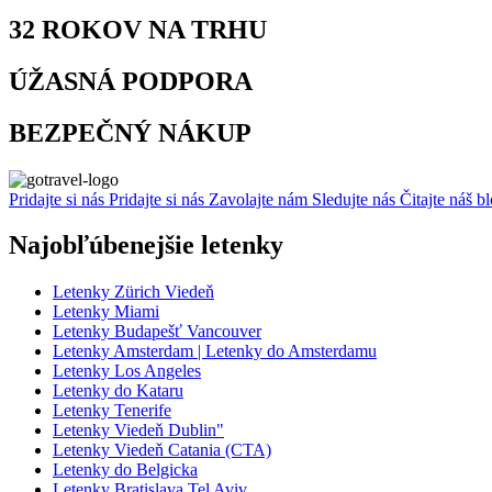
32 ROKOV
NA TRHU
ÚŽASNÁ
PODPORA
BEZPEČNÝ
NÁKUP
Pridajte si nás
Pridajte si nás
Zavolajte nám
Sledujte nás
Čitajte náš b
Najobľúbenejšie letenky
Letenky Zürich Viedeň
Letenky Miami
Letenky Budapešť Vancouver
Letenky Amsterdam | Letenky do Amsterdamu
Letenky Los Angeles
Letenky do Kataru
Letenky Tenerife
Letenky Viedeň Dublin"
Letenky Viedeň Catania (CTA)
Letenky do Belgicka
Letenky Bratislava Tel Aviv