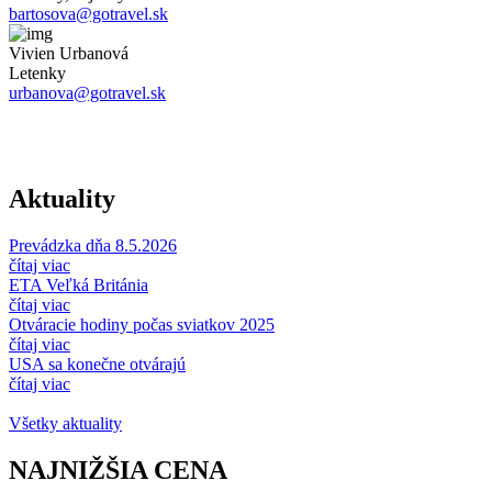
bartosova@gotravel.sk
Vivien Urbanová
Letenky
urbanova@gotravel.sk
Aktuality
Prevádzka dňa 8.5.2026
čítaj viac
ETA Veľká Británia
čítaj viac
Otváracie hodiny počas sviatkov 2025
čítaj viac
USA sa konečne otvárajú
čítaj viac
Všetky aktuality
NAJNIŽŠIA
CENA