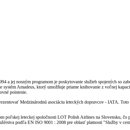
1994
a jej nosným programom je poskytovanie služieb spojených so zab
me systém
Amadeus
, ktorý umožňuje priame knihovanie z voľnej kapaci
ovné poistenie.
prezentovať
Medzinárodnú asociáciu leteckých dopravcov
- IATA. Toto
 poľskej leteckej spoločnosti LOT Polish Airlines na Slovensku, čo p
nažérstva podľa
EN ISO 9001 : 2008
pre oblasť platnosti
"Služby v cest