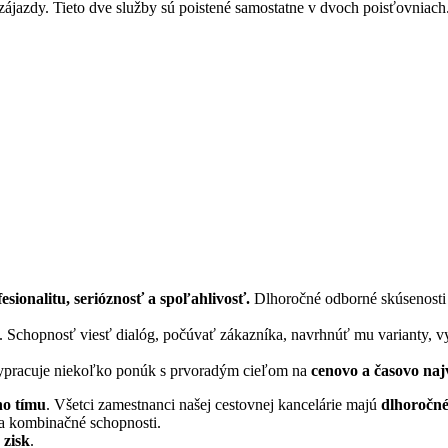
 zájazdy. Tieto dve služby sú poistené samostatne v dvoch poisťovniach
fesionalitu, serióznosť a spoľahlivosť.
Dlhoročné odborné skúsenosti v
.
Schopnosť viesť dialóg, počúvať zákazníka, navrhnúť mu varianty, v
 vypracuje niekoľko ponúk s prvoradým cieľom na
cenovo a časovo naj
ho tímu
. Všetci zamestnanci našej cestovnej kancelárie majú
dlhoročné
a a kombinačné schopnosti.
 zisk
.