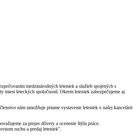
ezpečovaním medzinárodných leteniek a služieb spojených s
ty miest leteckých spoločností. Okrem
leteniek
zabezpečujeme aj
 členstvo nám umožňuje priame
vystavenie leteniek v našej kancelárii
ovažujeme za prejav dôvery a ocenenie štýlu práce.
ovnom ruchu a predaj leteniek".