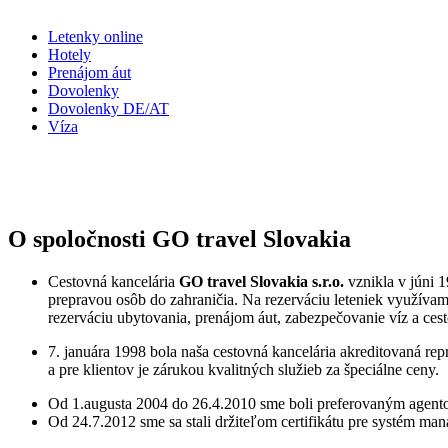
Letenky online
Hotely
Prenájom áut
Dovolenky
Dovolenky DE/AT
Víza
O spoločnosti GO travel Slovakia
Cestovná kancelária
GO travel Slovakia s.r.o.
vznikla v
júni 
prepravou osôb do zahraničia. Na rezerváciu leteniek využíva
rezerváciu ubytovania, prenájom áut, zabezpečovanie víz a cest
7. januára 1998
bola naša cestovná kancelária akreditovaná re
a pre klientov je zárukou kvalitných služieb za špeciálne ceny.
Od 1.augusta 2004 do 26.4.2010
sme boli preferovaným agentom
Od
24.7.2012
sme sa stali držiteľom certifikátu pre systém ma