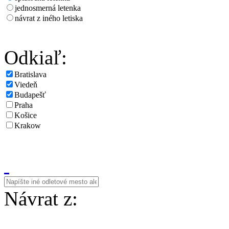
jednosmerná letenka
návrat z iného letiska
Odkiaľ:
Bratislava
Viedeň
Budapešť
Praha
Košice
Krakow
Návrat z: