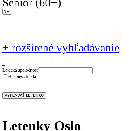
Senior
(60+)
+
rozšírené vyhľadávanie
Letecká spoločnosť
Business trieda
Letenky Oslo