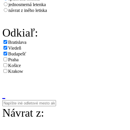
jednosmerná letenka
návrat z iného letiska
Odkiaľ:
Bratislava
Viedeň
Budapešť
Praha
Košice
Krakow
Návrat z: