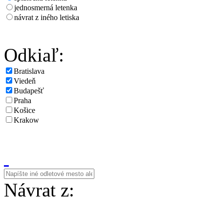
jednosmerná letenka
návrat z iného letiska
Odkiaľ:
Bratislava
Viedeň
Budapešť
Praha
Košice
Krakow
Návrat z: