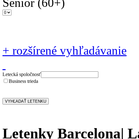
Senior
(60+)
+
rozšírené vyhľadávanie
Letecká spoločnosť
Business trieda
Letenky Barcelona| L