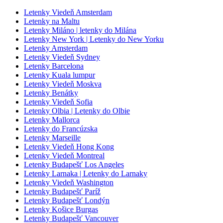
Letenky Viedeň Amsterdam
Letenky na Maltu
Letenky Miláno | letenky do Milána
Letenky New York | Letenky do New Yorku
Letenky Amsterdam
Letenky Viedeň Sydney
Letenky Barcelona
Letenky Kuala lumpur
Letenky Viedeň Moskva
Letenky Benátky
Letenky Viedeň Sofia
Letenky Olbia | Letenky do Olbie
Letenky Mallorca
Letenky do Francúzska
Letenky Marseille
Letenky Viedeň Hong Kong
Letenky Viedeň Montreal
Letenky Budapešť Los Angeles
Letenky Larnaka | Letenky do Larnaky
Letenky Viedeň Washington
Letenky Budapešť Paríž
Letenky Budapešť Londýn
Letenky Košice Burgas
Letenky Budapešť Vancouver