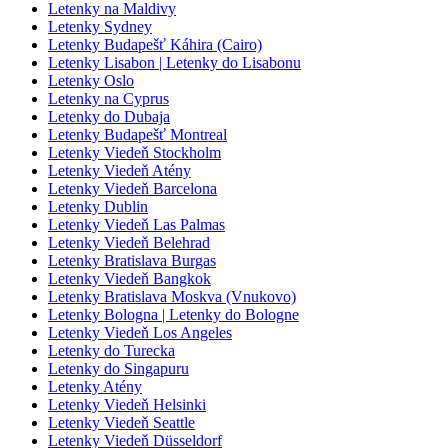
Letenky na Maldivy
Letenky Sydney
Letenky Budapešť Káhira (Cairo)
Letenky Lisabon | Letenky do Lisabonu
Letenky Oslo
Letenky na Cyprus
Letenky do Dubaja
Letenky Budapešť Montreal
Letenky Viedeň Stockholm
Letenky Viedeň Atény
Letenky Viedeň Barcelona
Letenky Dublin
Letenky Viedeň Las Palmas
Letenky Viedeň Belehrad
Letenky Bratislava Burgas
Letenky Viedeň Bangkok
Letenky Bratislava Moskva (Vnukovo)
Letenky Bologna | Letenky do Bologne
Letenky Viedeň Los Angeles
Letenky do Turecka
Letenky do Singapuru
Letenky Atény
Letenky Viedeň Helsinki
Letenky Viedeň Seattle
Letenky Viedeň Düsseldorf