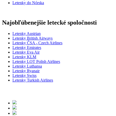
Letenky do Nórska
Najobľúbenejšie letecké spoločnosti
Letenky Austrian
Letenky British Airways
Letenky ČSA - Czech Airlines
Letenky Emirates
Letenky Eva Air
Letenky KLM
Letenky LOT Polish Airlines
Letenky Luthansa
Letenky Ryanair
Letenky Swiss
Letenky Turkish Airlines