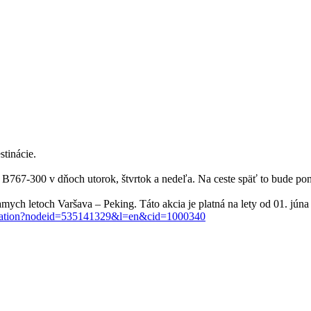
stinácie.
 B767-300 v dňoch utorok, štvrtok a nedeľa. Na ceste späť to bude pond
h letoch Varšava – Peking. Táto akcia je platná na lety od 01. júna 2
ormation?nodeid=535141329&l=en&cid=1000340