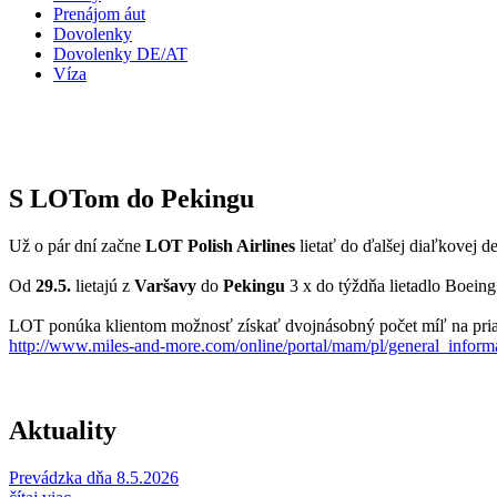
Prenájom áut
Dovolenky
Dovolenky DE/AT
Víza
S LOTom do Pekingu
Už o pár dní začne
LOT Polish Airlines
lietať do ďalšej diaľkovej de
Od
29.5.
lietajú z
Varšavy
do
Pekingu
3 x do týždňa lietadlo Boeing
LOT ponúka klientom možnosť získať dvojnásobný počet míľ na priamyc
http://www.miles-and-more.com/online/portal/mam/pl/general_inf
Aktuality
Prevádzka dňa 8.5.2026