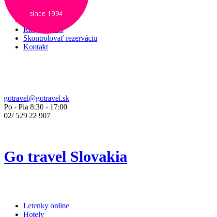
Služby
O nás
Rady pre vás
Skontrolovať rezerváciu
Kontakt
gotravel@gotravel.sk
Po - Pia 8:30 - 17:00
02/
529 22 907
Go travel Slovakia
Letenky online
Hotely