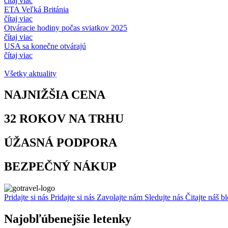
čítaj viac
ETA Veľká Británia
čítaj viac
Otváracie hodiny počas sviatkov 2025
čítaj viac
USA sa konečne otvárajú
čítaj viac
Všetky aktuality
NAJNIŽŠIA
CENA
32 ROKOV
NA TRHU
ÚŽASNÁ
PODPORA
BEZPEČNÝ
NÁKUP
Pridajte si nás
Pridajte si nás
Zavolajte nám
Sledujte nás
Čitajte náš b
Najobľúbenejšie letenky