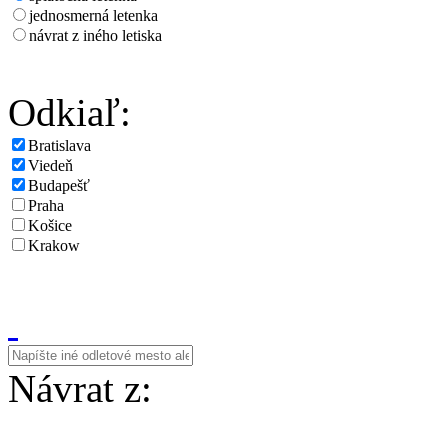
jednosmerná letenka
návrat z iného letiska
Odkiaľ:
Bratislava
Viedeň
Budapešť
Praha
Košice
Krakow
Návrat z: