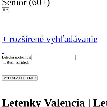
Senior
(60+)
+
rozšírené vyhľadávanie
Letecká spoločnosť
Business trieda
Letenky Valencia | Le