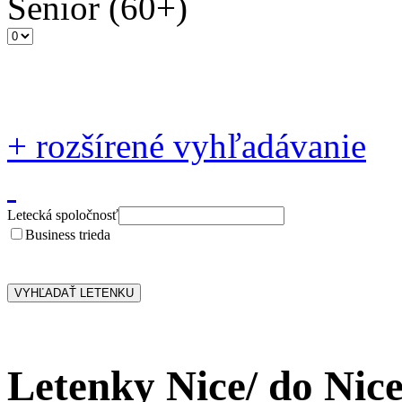
Senior
(60+)
+
rozšírené vyhľadávanie
Letecká spoločnosť
Business trieda
Letenky Nice/ do Nic