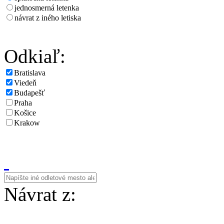
jednosmerná letenka
návrat z iného letiska
Odkiaľ:
Bratislava
Viedeň
Budapešť
Praha
Košice
Krakow
Návrat z: